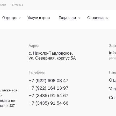
Отзывы
меню
ре
Услуги и цены
Пациентам
Специалисты
Контакты
Адрес
Электронная почта
info@morsel-nt.ru
с. Николо-Павловское,
ул. Северная, корпус 5А
регистратура
Телефоны
Навигация
О центре
+7 (922) 608 08 47
+7 (922) 164 13 97
Услуги и цены
ся
+7 (3435) 91 54 67
Специалисты
е
+7 (3435) 91 54 66
7
Политика конфиденциальности