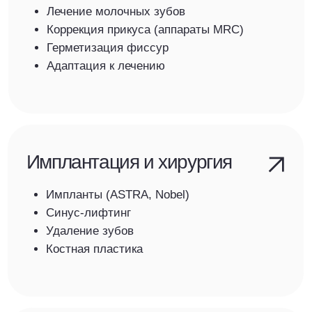
о стоматологии
Стоматология с душой
—
профессиональная
забота с 1989 года
Мы рады приветствовать
Вас в нашей клинике!
Оздоровительный центр МОРСЕль был открыт в
1989 году и вот уже более 30 лет мы работаем
над созданием великолепных улыбок, даря
красоту и радость нашим пациентам