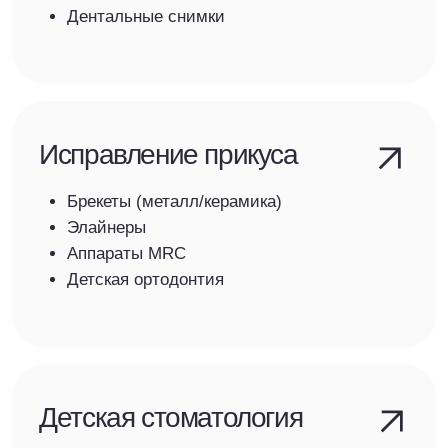
Профессиональный уход
Комплексная чистка (Air Flow)
Фторирование
Реминерализация
Подбор домашнего ухода
Эстетика и реставрация
Виниры (керамика/композит)
Комплексная чистка - Профифлекс
Временные коронки CAD/CAM