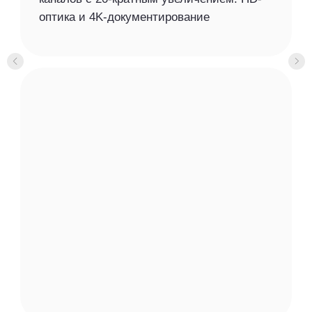
Адрес
Электронная почта
info@morsel-nt.ru
с. Николо-Павловское,
ул. Северная, корпус 5А
регистратура
stms@morsel-nt.ru
Телефоны
общие вопросы
+7 (922) 608 08 47
+7 (922) 164 13 97
Мы в социальных сетях
+7 (3435) 91 54 67
+7 (3435) 91 54 66
Политика конфиденциальности
Дизайн и разработка
Лео Пульт
© 2025
MORSEL-NT.RU
Обращаем ваше внимание на то, что данный
интернет-сайт, а также вся информация о
товарах и ценах, предоставленная на нем,
носит исключительно информационный
характер и ни при каких условиях не является