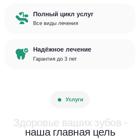
Лечение кариеса/пульпита
Эндодонтия
Лазерная стоматология
Реставрации
Пародонтология (лечение дёсен)
Диагностика
Компьютерная томография (КТ)
ТРГ-анализ
ОПТГ
Дентальные снимки
Исправление прикуса
Брекеты (металл/керамика)
Элайнеры
Аппараты MRC