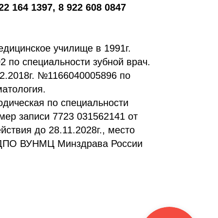
922 164 1397, 8 922 608 0847
едицинское училище в 1991г.
 по специальности зубной врач.
12.2018г. №1166040005896 по
матология.
одическая по специальности
мер записи 7723 031562141 от
ействия до 28.11.2028г., место
ДПО ВУНМЦ Минздрава России