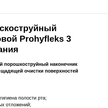
ескоструйный
вой Prohyfleks 3
ания
й порошкоструйный наконечник
 щадящей очистки поверхностей
игиена полости рта;
ых отложений;