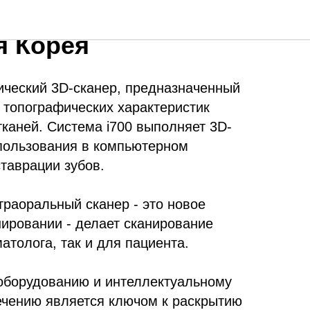
ьный сканер MEDIT
я Корея
гический 3D-сканер, предназначенный
 топографических характеристик
каней. Система i700 выполняет 3D-
пользования в компьютерном
таврации зубов.
траоральный сканер - это новое
нировании - делает сканирование
атолога, так и для пациента.
оборудованию и интеллектуальному
чению является ключом к раскрытию