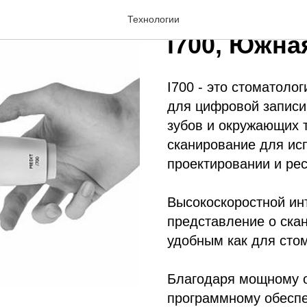
Интраорал
Технологии
i700, Южна
I700 - это стоматоло
для цифровой записи
зубов и окружающих т
сканирование для ис
проектировании и рес
Высокоскоростной ин
представление о ска
удобным как для стом
Благодаря мощному 
программному обеспе